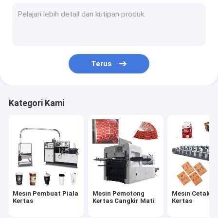
mesin pembuat mangkuk kertas
Mesin Pembuatan Kantong Kertas
Mesin Pelapis Kertas PE
Terus
Mesin Pembuat Piring Kertas
Mesin Meninju Piala Kertas
Kategori Kami
Mesin Sedotan Kertas
Mesin Pemotong Kertas
Mesin Tutup Piala
Bahan Baku Piala Kertas
Mesin Pembuat Piala
Mesin Pemotong
Mesin Cetak Pi
Kertas
Kertas Cangkir Mati
Kertas