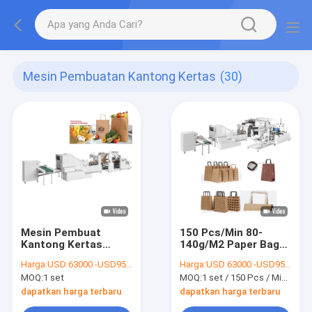
Mesin Pembuatan Kantong Kertas
(30)
Mesin Pembuat
150 Pcs/Min 80-
Kantong Kertas
140g/M2 Paper Bag
Makanan Takeaway
Forming Machine
Harga:
USD 63000 -USD95000
Harga:
USD 63000 -USD95000
Sepenuhnya
Untuk Tas Bawah
MOQ:
1 set
MOQ:
1 set / 150 Pcs / Min Mesin Pembentuk Kantong Kertas Sepenuhnya Otomatis Untuk Tas Bawah Persegi
Otomatis Panjang
Persegi
430mm
dapatkan harga terbaru
dapatkan harga terbaru