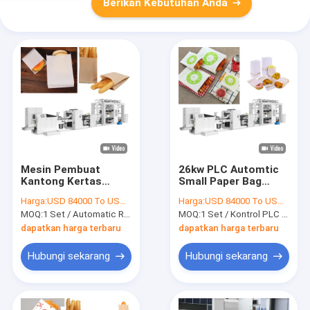
Berikan Kebutuhan Anda
Mesin Pembuat
26kw PLC Automtic
Kantong Kertas
Small Paper Bag
70mm Sampai
Manufacturing Unit
Harga:
USD 84000 To USD 100000 Per Set
Harga:
USD 84000 To USD 100000 Per Set
350mm Roll Feeding
175mm-715mm
MOQ:
1 Set / Automatic Roll Feeding 350mm Lebar Mesin Lini Produksi Kantong Kertas
MOQ:
1 Set / Kontrol PLC Mesin Pembuat Kantong Kertas Kecil Sekali Pakai Otomatis
Paper Bag Machine
Panjang Pemotongan
dapatkan harga terbaru
dapatkan harga terbaru
Hubungi sekarang
Hubungi sekarang