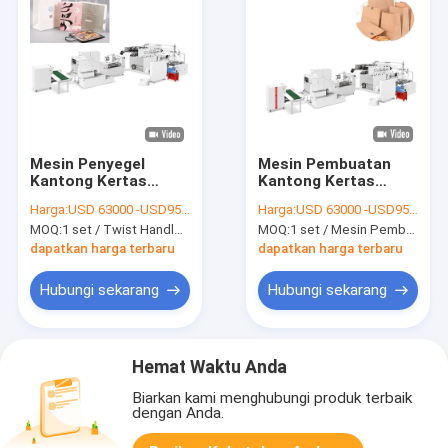
Mesin Penyegel
Mesin Pembuatan
Kantong Kertas
Kantong Kertas
Bawah Persegi 60-
41.5KW 120-330mm
Harga:
USD 63000 -USD95000
Harga:
USD 63000 -USD95000
180mm Untuk Tas
Dengan Pegangan
MOQ:
1 set / Twist Handle Mesin Penyegel Kantong Kertas Bawah Persegi Untuk Tas Belanja
MOQ:
1 set / Mesin Pembuatan Kantong Kertas Belanja Otomatis Dengan Pegangan Tali
Belanja
Tali
dapatkan harga terbaru
dapatkan harga terbaru
Hubungi sekarang
Hubungi sekarang
Hemat Waktu Anda
Biarkan kami menghubungi produk terbaik
dengan Anda.