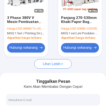
Tur Pabrik
Kontrol kualitas
3 Phase 380V V
Panjang 270-530mm
Mesin Pembuatan
Khaki Paper Bag
Hubungi kami
Kantong Kertas
Membuat Mesin
Harga:
USD 84000 To USD 100000 Per Set
Harga:
USD 63000 -USD95000
Bawah
18.5kw
MOQ:
1 Set / Printing On Line V Mesin Pembuat Kantong Kertas Bawah Untuk Membuat Kantong Kertas
MOQ:
1 set Lini Produksi Kantong Kertas Bahan Kraft Khiki Untuk Membuat Tas Makanan
8800x2300x1900mm
Berita
dapatkan harga terbaru
dapatkan harga terbaru
Hubungi sekarang
Hubungi sekarang
Mesin Pembuat Piala Kertas
Lihat Lebih
Mesin Pemotong Kertas Cangkir Mati
Mesin Cetak Piala Kertas
Tinggalkan Pesan
Kami Akan Membalas Dengan Cepat
Mesin Kotak Makan Siang Kertas
Mesin Pengemasan Cangkir Kertas