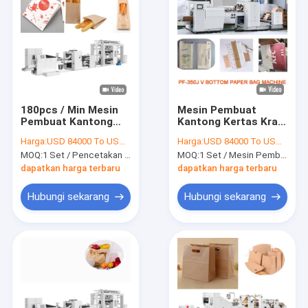
180pcs / Min Mesin
Mesin Pembuat
Pembuat Kantong
Kantong Kertas Kraft
Kertas Otomatis 35-
Makanan 30-80gsm
Harga:
USD 84000 To USD 100000 Per Set
Harga:
USD 84000 To USD 100000 Per Set
80g / M2 Pembuat
Otomatis Dengan
MOQ:
1 Set / Pencetakan Logo 350J 180pcs / Min Mesin Pembuat Kantong Kertas Otomatis
MOQ:
1 Set / Mesin Pembuat Kantong Kertas Makanan Bahan Kraft Otomatis Dengan Printer
Kantong Kertas
Printer
dapatkan harga terbaru
dapatkan harga terbaru
Hubungi sekarang
Hubungi sekarang
Rumah
Produk
Tentang kami