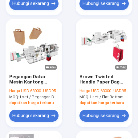
Hubungi sekarang
Hubungi sekarang
Pegangan Datar
Brown Twisted
Mesin Kantong
Handle Paper Bag
Kertas Otomatis
Manufacturing
Harga:
USD 63000 -USD95000
Harga:
USD 63000 -USD95000
Bawah Datar Dengan
Machine 30-180 Pcs /
MOQ:
1 set / Pegangan Datar Mesin Kantong Kertas Otomatis Bawah Datar Dengan Pencetakan
MOQ:
1 set / Flat Bottom Brown Color Twisted Handle Paper Bag Making Machine
Pencetakan
Min
dapatkan harga terbaru
dapatkan harga terbaru
Hubungi sekarang
Hubungi sekarang