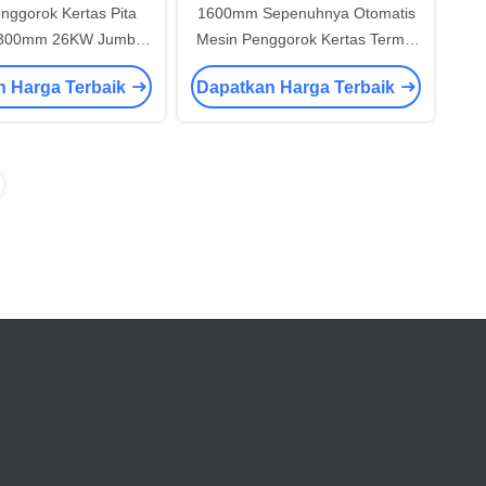
nggorok Kertas Pita
1600mm Sepenuhnya Otomatis
1300mm 26KW Jumbo
Mesin Penggorok Kertas Termal
 Slitter Rewinder
50-350m/Min
n Harga Terbaik
Dapatkan Harga Terbaik