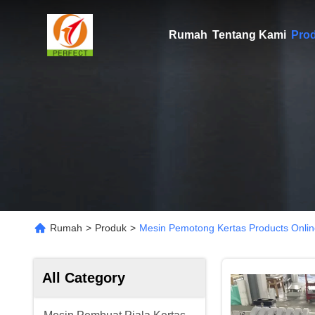
Rumah
Tentang Kami
Pro
Rumah
>
Produk
>
Mesin Pemotong Kertas Products Onli
All Category