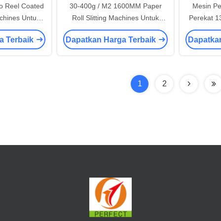
o Reel Coated
30-400g / M2 1600MM Paper
Mesin Pe
achines Untuk
Roll Slitting Machines Untuk
Perekat 
Cup
Makan Siang Makanan
Roll
a Terbaik
Dapatkan Harga Terbaik
Dapatka
Takeaway Boxes
1
2