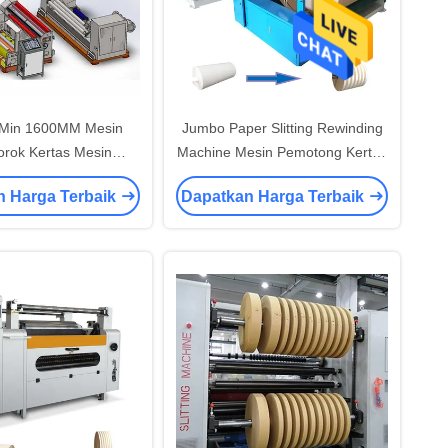
 Min 1600MM Mesin
Jumbo Paper Slitting Rewinding
rok Kertas Mesin
Machine Mesin Pemotong Kertas
g Kertas Dan Mesin
Rotary 60-600gsm
n Harga Terbaik
Dapatkan Harga Terbaik
Penggulung