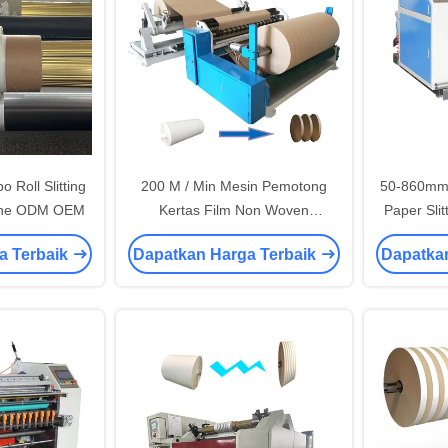
 Roll Slitting
200 M / Min Mesin Pemotong
50-860mm 
ine ODM OEM
Kertas Film Non Woven
Paper Sli
Kecepatan Tinggi Mesin Roll
a Terbaik
Dapatkan Harga Terbaik
Dapatka
Rewinding