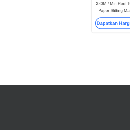
380M / Min Reel T
Paper Slitting M
Paper 
Dapatkan Harg