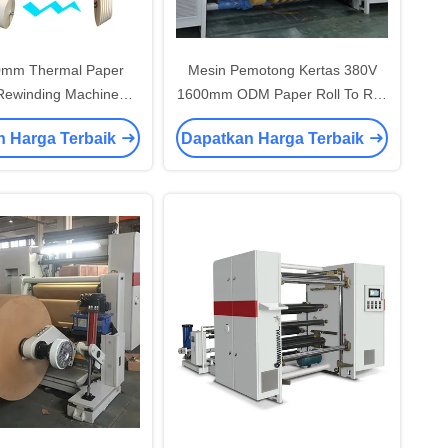
0mm Thermal Paper
Mesin Pemotong Kertas 380V
g Rewinding Machine
1600mm ODM Paper Roll To Roll
3200KG
Mesin Pemotong
n Harga Terbaik
Dapatkan Harga Terbaik