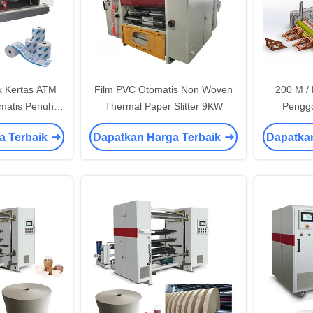
k Kertas ATM
Film PVC Otomatis Non Woven
200 M /
matis Penuh
Thermal Paper Slitter 9KW
Penggo
Tanpa Biji
Pemoton
a Terbaik
Dapatkan Harga Terbaik
Dapatka