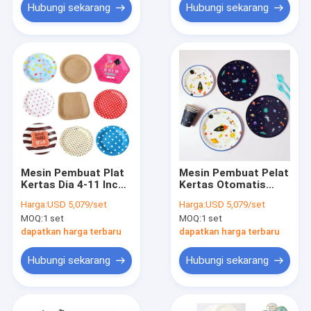
Hubungi sekarang
Hubungi sekarang
Mesin Pembuat Plat
Mesin Pembuat Pelat
Kertas Dia 4-11 Inch
Kertas Otomatis
100-800g / M2
Penuh 1300 * 1400 *
Harga:
USD 5,079/set
Harga:
USD 5,079/set
Sepenuhnya
1600mm
MOQ:
1 set
MOQ:
1 set
Otomatis
dapatkan harga terbaru
dapatkan harga terbaru
Hubungi sekarang
Hubungi sekarang