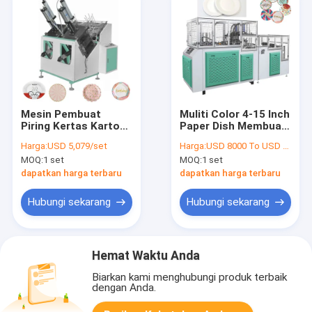
Mesin Pembuat
Muliti Color 4-15 Inch
Piring Kertas Karton
Paper Dish Membuat
100-800gsm
Mesin 150-1000gsm
Harga:
USD 5,079/set
Harga:
USD 8000 To USD 12000 Per Set
Otomatis 500Kg
Cup Plate Membuat
MOQ:
1 set
MOQ:
1 set
Mesin
dapatkan harga terbaru
dapatkan harga terbaru
Hubungi sekarang
Hubungi sekarang
Hemat Waktu Anda
Biarkan kami menghubungi produk terbaik
dengan Anda.