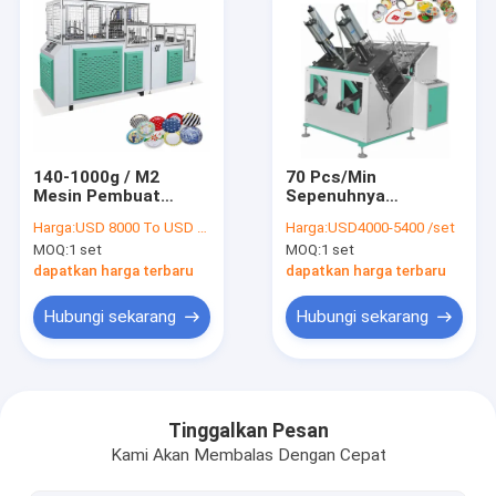
140-1000g / M2
70 Pcs/Min
Mesin Pembuat
Sepenuhnya
Piring Kertas Asli
Otomatis Mesin
Harga:
USD 8000 To USD 12000 Per Set
Harga:
USD4000-5400 /set
Untuk Kotak Makan
Pembuat Piring
MOQ:
1 set
MOQ:
1 set
Siang
Kertas Satu Kali
Mesin Pembuat
dapatkan harga terbaru
dapatkan harga terbaru
Piring
Hubungi sekarang
Hubungi sekarang
Rumah
Produk
Tinggalkan Pesan
Kami Akan Membalas Dengan Cepat
Tentang kami