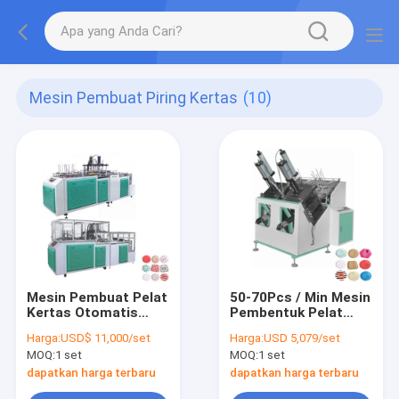
Mesin Pembuat Piring Kertas
(10)
Mesin Pembuat Pelat
50-70Pcs / Min Mesin
Kertas Otomatis
Pembentuk Pelat
Kecepatan Tinggi
Kertas Sekali Pakai
Harga:
USD$ 11,000/set
Harga:
USD 5,079/set
8KW 80-120Pcs / Min
220V 50HZ
MOQ:
1 set
MOQ:
1 set
dapatkan harga terbaru
dapatkan harga terbaru