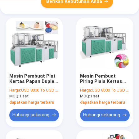
Berikan Kebutuhan Anda
Mesin Pembuat Plat
Mesin Pembuat
Kertas Papan Duplex
Piring Piala Kertas
Hidrolik 80-120 Pcs /
Biodegradable
Harga:
USD 8000 To USD 12000 Per Set
Harga:
USD 8000 To USD 12000 Per Set
Min
Sepenuhnya
MOQ:
1 set
MOQ:
1 set
Otomatis
dapatkan harga terbaru
dapatkan harga terbaru
Hubungi sekarang
Hubungi sekarang