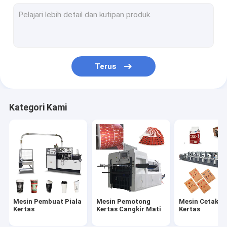
mesin pembuat mangkuk kertas
Mesin Pembuatan Kantong Kertas
Mesin Pelapis Kertas PE
Terus
Mesin Pembuat Piring Kertas
Mesin Meninju Piala Kertas
Kategori Kami
Mesin Sedotan Kertas
Mesin Pemotong Kertas
Mesin Tutup Piala
Bahan Baku Piala Kertas
Mesin Pembuat Piala
Mesin Pemotong
Mesin Cetak Pi
Kertas
Kertas Cangkir Mati
Kertas