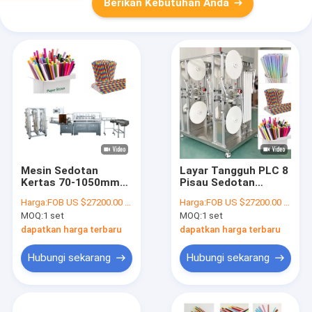
Berikan Kebutuhan Anda
Mesin Sedotan
Layar Tangguh PLC 8
Kertas 70-1050mm
Pisau Sedotan
Sekali Pakai Kustom
Kertas Membuat
Harga:
FOB US $27200.00 - 27300.00 / Set
Harga:
FOB US $27200.00 - 27300.00 / Set
35-50 M / Min
Mesin Dia 3.5-12MM
MOQ:
1 set
MOQ:
1 set
dapatkan harga terbaru
dapatkan harga terbaru
Hubungi sekarang
Hubungi sekarang