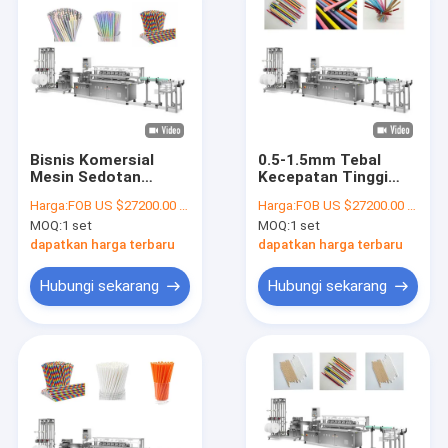
Bisnis Komersial
0.5-1.5mm Tebal
Mesin Sedotan
Kecepatan Tinggi
Kertas Panjang
Mesin Pembuat
Harga:
FOB US $27200.00 - 27300.00 / Set
Harga:
FOB US $27200.00 - 27300.00 / Set
90mm 380V
Jerami Kertas
MOQ:
1 set
MOQ:
1 set
Otomatis
dapatkan harga terbaru
dapatkan harga terbaru
Hubungi sekarang
Hubungi sekarang
Rumah
Produk
Tentang kami