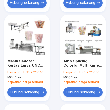
Hubungi sekarang
Hubungi sekarang
Mesin Sedotan
Auto Splicing
Kertas Lurus CNC
Colorful Multi Knife
Alami Berkecepatan
Straw Manufacturing
Harga:
FOB US $27200.00 - 27300.00 / Set
Harga:
FOB US $27200.00 - 27300.00 / Set
Cepat 100m / Min
Machine Untuk
MOQ:
1 set
MOQ:
1 set
Membuat Sedotan
Kertas
dapatkan harga terbaru
dapatkan harga terbaru
Hubungi sekarang
Hubungi sekarang