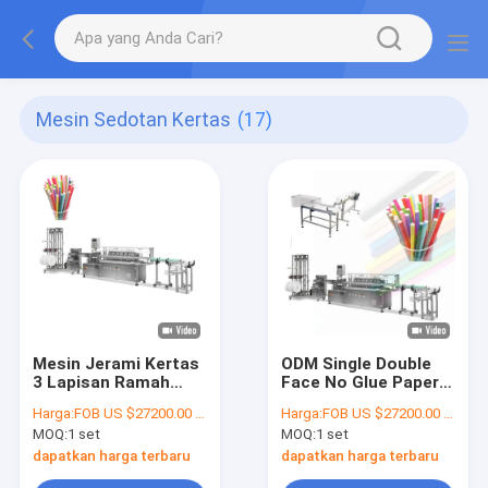
Mesin Sedotan Kertas
(17)
Mesin Jerami Kertas
ODM Single Double
3 Lapisan Ramah
Face No Glue Paper
Lingkungan
Straw Making
Harga:
FOB US $27200.00 - 27300.00 / Set
Harga:
FOB US $27200.00 - 27300.00 / Set
Berkecepatan Tinggi
Machine Ramah
MOQ:
1 set
MOQ:
1 set
Lingkungan
dapatkan harga terbaru
dapatkan harga terbaru