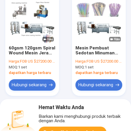
60gsm 120gsm Spiral
Mesin Pembuat
Wound Mesin Jerami
Sedotan Minuman
Kertas Fleksibel
Tebal 0,3-2mm Untuk
Harga:
FOB US $27200.00 - 27300.00 / Set
Harga:
FOB US $27200.00 - 27300.00 / Set
Untuk Minum
Membuat Sedotan
MOQ:
1 set
MOQ:
1 set
Kertas
dapatkan harga terbaru
dapatkan harga terbaru
Hubungi sekarang
Hubungi sekarang
Hemat Waktu Anda
Biarkan kami menghubungi produk terbaik
dengan Anda.