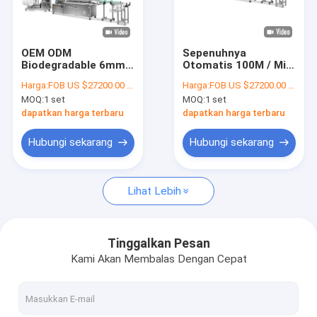
Tur Pabrik
Kontrol kualitas
OEM ODM
Sepenuhnya
Biodegradable 6mm
Otomatis 100M / Min
Hubungi kami
Paper Straw
Mesin Pembuat
Harga:
FOB US $27200.00 - 27300.00 / Set
Harga:
FOB US $27200.00 - 27300.00 / Set
Machines Untuk
Sedotan Kertas 3511
MOQ:
1 set
MOQ:
1 set
Minuman
* 1265 * 1800mm
Berita
dapatkan harga terbaru
dapatkan harga terbaru
Hubungi sekarang
Hubungi sekarang
Mesin Pembuat Piala Kertas
Lihat Lebih
Mesin Pemotong Kertas Cangkir Mati
Mesin Cetak Piala Kertas
Tinggalkan Pesan
Kami Akan Membalas Dengan Cepat
Mesin Kotak Makan Siang Kertas
Mesin Pengemasan Cangkir Kertas