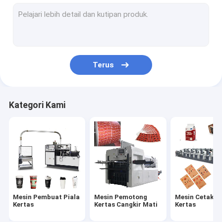
mesin pembuat mangkuk kertas
Mesin Pembuatan Kantong Kertas
Mesin Pelapis Kertas PE
Terus
Mesin Pembuat Piring Kertas
Mesin Meninju Piala Kertas
Kategori Kami
Mesin Sedotan Kertas
Mesin Pemotong Kertas
Mesin Tutup Piala
Bahan Baku Piala Kertas
Mesin Pembuat Piala
Mesin Pemotong
Mesin Cetak Pi
Kertas
Kertas Cangkir Mati
Kertas