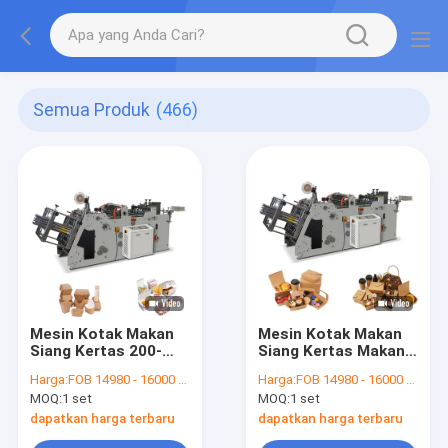
Semua Produk
(466)
Mesin Kotak Makan
Mesin Kotak Makan
Siang Kertas 200-
Siang Kertas Makan
600gsm 5.5Kw Mesin
Cerdas Otomatis
Harga:
FOB 14980 - 16000 per set
Harga:
FOB 14980 - 16000 per set
Wadah Makanan
Penuh Untuk Kotak
MOQ:
1 set
MOQ:
1 set
Sekali Pakai
Bawa Pulang
dapatkan harga terbaru
dapatkan harga terbaru