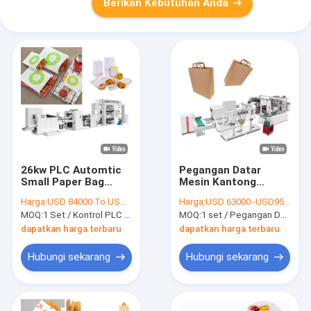
Berikan Kebutuhan Anda
26kw PLC Automtic
Pegangan Datar
Small Paper Bag
Mesin Kantong
Manufacturing Unit
Kertas Otomatis
Harga:
USD 84000 To USD 100000 Per Set
Harga:
USD 63000 -USD95000
175mm-715mm
Bawah Datar Dengan
MOQ:
1 Set / Kontrol PLC Mesin Pembuat Kantong Kertas Kecil Sekali Pakai Otomatis
MOQ:
1 set / Pegangan Datar Mesin Kantong Kertas Otomatis Bawah Datar Dengan Pencetakan
Panjang Pemotongan
Pencetakan
dapatkan harga terbaru
dapatkan harga terbaru
Hubungi sekarang
Hubungi sekarang