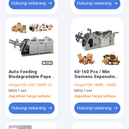
Hubungi sekarang
Hubungi sekarang
Auto Feeding
60-160 Pcs / Min
Biodegradable Paper
Siemens Sepenuhnya
Lunch Box Machine
Otomatis Mesin
Harga:
FOB USD 13000-15980 per set
Harga:
FOB 14980 - 16000 per set
4.5kw / H
Kotak Makan Siang
MOQ:
1 set
MOQ:
1 set
Kertas Untuk Take
Away Box
dapatkan harga terbaru
dapatkan harga terbaru
Hubungi sekarang
Hubungi sekarang