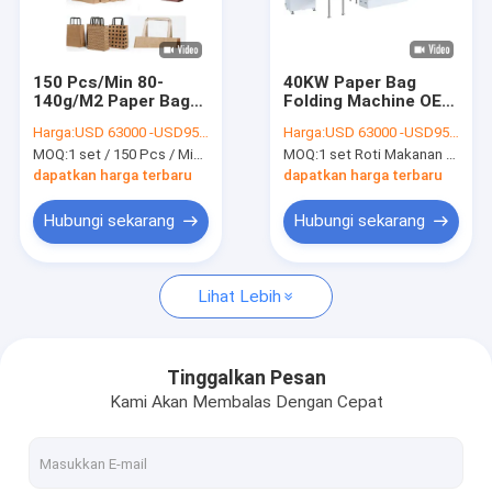
Tur Pabrik
Kontrol kualitas
150 Pcs/Min 80-
40KW Paper Bag
140g/M2 Paper Bag
Folding Machine OEM
Hubungi kami
Forming Machine
ODM Paper Carry Bag
Harga:
USD 63000 -USD95000
Harga:
USD 63000 -USD95000
Untuk Tas Bawah
Making Machine
MOQ:
1 set / 150 Pcs / Min Mesin Pembentuk Kantong Kertas Sepenuhnya Otomatis Untuk Tas Bawah Persegi
MOQ:
1 set Roti Makanan Sekali Pakai Mesin Lipat Kantong Kertas Bawah Datar
Persegi
Berita
dapatkan harga terbaru
dapatkan harga terbaru
Hubungi sekarang
Hubungi sekarang
Mesin Pembuat Piala Kertas
Lihat Lebih
Mesin Pemotong Kertas Cangkir Mati
Mesin Cetak Piala Kertas
Tinggalkan Pesan
Kami Akan Membalas Dengan Cepat
Mesin Kotak Makan Siang Kertas
Mesin Pengemasan Cangkir Kertas