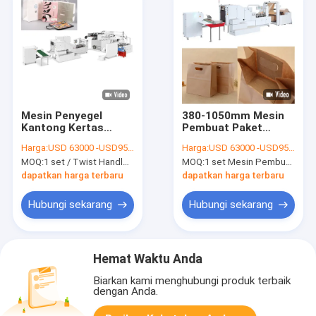
Mesin Penyegel
380-1050mm Mesin
Kantong Kertas
Pembuat Paket
Bawah Persegi 60-
Kertas Roll Mesin
Harga:
USD 63000 -USD95000
Harga:
USD 63000 -USD95000
180mm Untuk Tas
Pemotong Kantong
MOQ:
1 set / Twist Handle Mesin Penyegel Kantong Kertas Bawah Persegi Untuk Tas Belanja
MOQ:
1 set Mesin Pembuat Kantong Kertas Bawah Persegi Otomatis Dengan Pegangan Pemotongan Mati
Belanja
Kertas FECT
dapatkan harga terbaru
dapatkan harga terbaru
Hubungi sekarang
Hubungi sekarang
Hemat Waktu Anda
Biarkan kami menghubungi produk terbaik
dengan Anda.