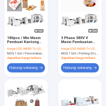
180pcs / Min Mesin
3 Phase 380V V
Pembuat Kantong
Mesin Pembuatan
Kertas Otomatis 35-
Kantong Kertas
Harga:
USD 84000 To USD 100000 Per Set
Harga:
USD 84000 To USD 100000 Per Set
80g / M2 Pembuat
Bawah
MOQ:
1 Set / Pencetakan Logo 350J 180pcs / Min Mesin Pembuat Kantong Kertas Otomatis
MOQ:
1 Set / Printing On Line V Mesin Pembuat Kantong Kertas Bawah Untuk Membuat Kantong Kertas
Kantong Kertas
8800x2300x1900mm
dapatkan harga terbaru
dapatkan harga terbaru
Hubungi sekarang
Hubungi sekarang
Rumah
Produk
Tentang kami