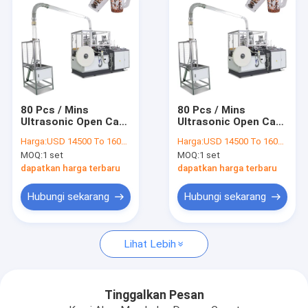
80 Pcs / Mins
80 Pcs / Mins
Ultrasonic Open Cam
Ultrasonic Open Cam
Paper Cup Dengan
Paper Cup Dengan
Harga:
USD 14500 To 16000 Per Set
Harga:
USD 14500 To 16000 Per Set
Mesin Pembuat
Mesin Pembuat
MOQ:
1 set
MOQ:
1 set
Pegangan
Pegangan
dapatkan harga terbaru
dapatkan harga terbaru
Hubungi sekarang
Hubungi sekarang
Rumah
Lihat Lebih
Produk
Tentang kami
Tinggalkan Pesan