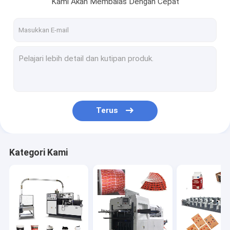
Kami Akan Membalas Dengan Cepat
Tur Pabrik
Kontrol kualitas
Hubungi kami
Berita
Terus
Mesin Pembuat Piala Kertas
Mesin Pemotong Kertas Cangkir Mati
Kategori Kami
Mesin Cetak Piala Kertas
Mesin Kotak Makan Siang Kertas
Mesin Pengemasan Cangkir Kertas