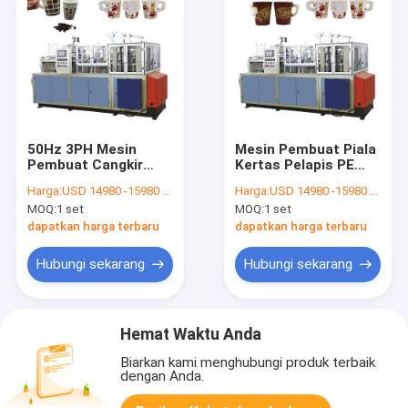
50Hz 3PH Mesin
Mesin Pembuat Piala
Pembuat Cangkir
Kertas Pelapis PE
Kertas Kecepatan
Sepenuhnya
Harga:
USD 14980 -15980 Per Set
Harga:
USD 14980 -15980 Per Set
Tinggi Otomatis 50-
Otomatis Dengan
MOQ:
1 set
MOQ:
1 set
55pcs/Min
Pegangan
dapatkan harga terbaru
dapatkan harga terbaru
Hubungi sekarang
Hubungi sekarang
Hemat Waktu Anda
Biarkan kami menghubungi produk terbaik
dengan Anda.