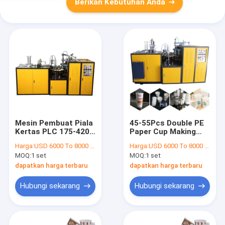
Berikan Kebutuhan Anda
Mesin Pembuat Piala
45-55Pcs Double PE
Kertas PLC 175-420g
Paper Cup Making
/ M2 Sepenuhnya
Machines Disposable
Harga:
USD 6000 To 8000 Per Set
Harga:
USD 6000 To 8000 Per Set
Otomatis
Paper Cup Maker
MOQ:
1 set
MOQ:
1 set
dapatkan harga terbaru
dapatkan harga terbaru
Hubungi sekarang
Hubungi sekarang