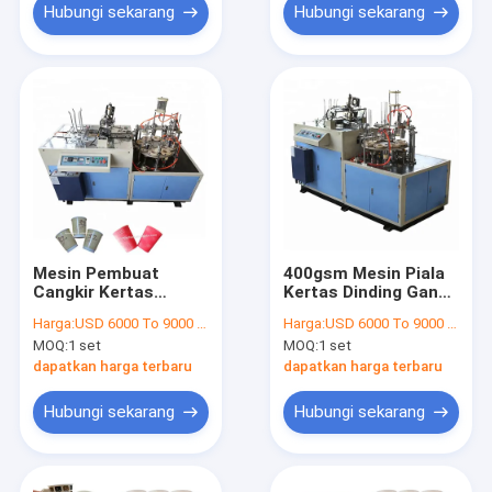
Hubungi sekarang
Hubungi sekarang
Mesin Pembuat
400gsm Mesin Piala
Cangkir Kertas
Kertas Dinding Ganda
200gsm 60 Pcs / Min
Bergelombang 6-
Harga:
USD 6000 To 9000 Per Set
Harga:
USD 6000 To 9000 Per Set
Mesin Cangkir Kertas
50OZ Mesin Piala
MOQ:
1 set
MOQ:
1 set
Riak Kopi
Kertas Ultrasonik
dapatkan harga terbaru
dapatkan harga terbaru
Hubungi sekarang
Hubungi sekarang