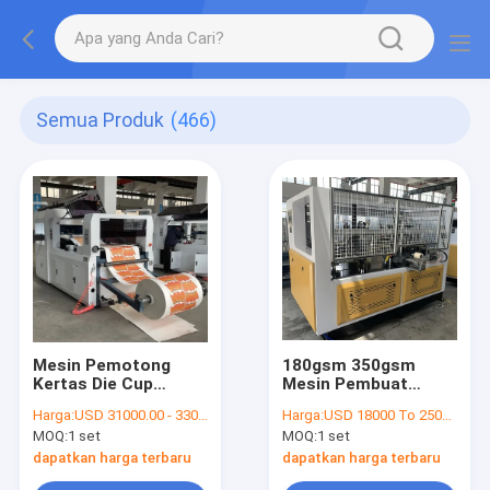
Semua Produk
(466)
Mesin Pemotong
180gsm 350gsm
Kertas Die Cup
Mesin Pembuat
970mm 100 Hingga
Cangkir Kertas 100
Harga:
USD 31000.00 - 33000.00 per set
Harga:
USD 18000 To 25000 Per Set
500 Gram Mesin
Pcs / Min Mesin
MOQ:
1 set
MOQ:
1 set
Lipatan Karton
Lengan Cangkir
Kertas
dapatkan harga terbaru
dapatkan harga terbaru