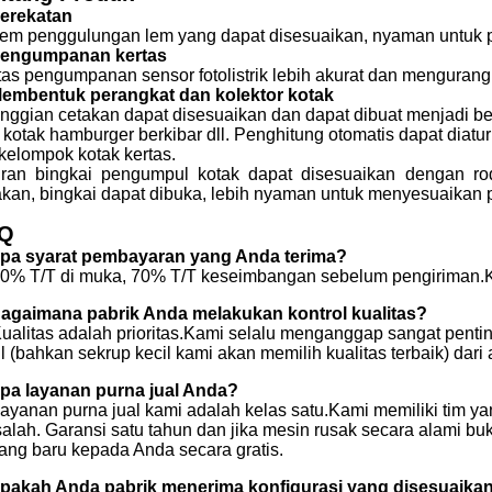
Perekatan
tem penggulungan lem yang dapat disesuaikan, nyaman untuk p
Pengumpanan kertas
tas pengumpanan sensor fotolistrik lebih akurat dan mengurangi
Membentuk perangkat dan kolektor kotak
inggian cetakan dapat disesuaikan dan dapat dibuat menjadi berb
 kotak hamburger berkibar dll. Penghitung otomatis dapat diatu
kelompok kotak kertas.
ran bingkai pengumpul kotak dapat disesuaikan dengan r
akan, bingkai dapat dibuka, lebih nyaman untuk menyesuaikan po
Q
Apa syarat pembayaran yang Anda terima?
30% T/T di muka, 70% T/T keseimbangan sebelum pengiriman.
Bagaimana pabrik Anda melakukan kontrol kualitas?
Kualitas adalah prioritas.Kami selalu menganggap sangat pentin
l (bahkan sekrup kecil kami akan memilih kualitas terbaik) dari 
Apa layanan purna jual Anda?
Layanan purna jual kami adalah kelas satu.Kami memiliki tim
alah. Garansi satu tahun dan jika mesin rusak secara alami b
ang baru kepada Anda secara gratis.
Apakah Anda pabrik menerima konfigurasi yang disesuaika