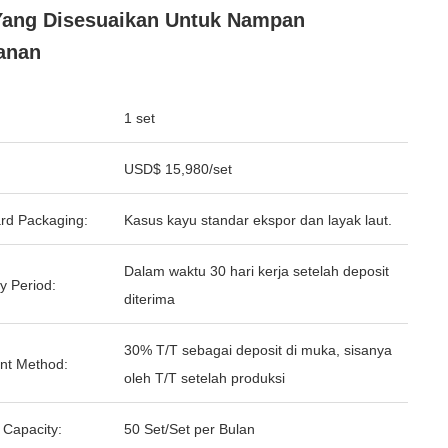
ang Disesuaikan Untuk Nampan
anan
1 set
USD$ 15,980/set
rd Packaging:
Kasus kayu standar ekspor dan layak laut.
Dalam waktu 30 hari kerja setelah deposit
y Period:
diterima
30% T/T sebagai deposit di muka, sisanya
nt Method:
oleh T/T setelah produksi
 Capacity:
50 Set/Set per Bulan