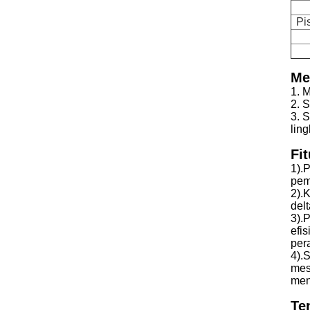
Pi
Me
1. 
2. 
3. 
lin
Fit
1).
pem
2).
del
3).
efi
per
4).
mes
men
Te