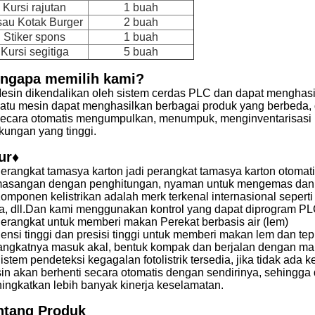
Kursi rajutan
1 buah
sau Kotak Burger
2 buah
Stiker spons
1 buah
Kursi segitiga
5 buah
ngapa memilih kami?
Mesin dikendalikan oleh sistem cerdas PLC dan dapat menghasi
Satu mesin dapat menghasilkan berbagai produk yang berbeda, 
Secara otomatis mengumpulkan, menumpuk, menginventarisasi p
gkungan yang tinggi.
ur♦
Perangkat tamasya karton jadi perangkat tamasya karton otoma
asangan dengan penghitungan, nyaman untuk mengemas dan 
Komponen kelistrikan adalah merk terkenal internasional sepe
ta, dll.Dan kami menggunakan kontrol yang dapat diprogram PL
Perangkat untuk memberi makan Perekat berbasis air (lem)
siensi tinggi dan presisi tinggi untuk memberi makan lem dan te
angkatnya masuk akal, bentuk kompak dan berjalan dengan ma
Sistem pendeteksi kegagalan fotolistrik tersedia, jika tidak ad
in akan berhenti secara otomatis dengan sendirinya, sehingga
ingkatkan lebih banyak kinerja keselamatan.
ntang Produk