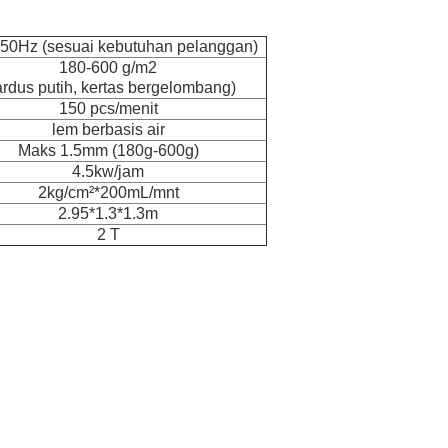
50Hz (sesuai kebutuhan pelanggan)
180-600 g/m2
ardus putih, kertas bergelombang)
150 pcs/menit
lem berbasis air
Maks 1.5mm (180g-600g)
4.5kw/jam
2kg/cm²*200mL/mnt
2.95*1.3*1.3m
2 T