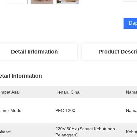
Dap
Detail Information
Product Descr
etail Information
empat Asal
Henan, Cina
Nama
omor Model
PFC-1200
Nama
220V 50Hz (sesuai Kebutuhan 
ltase:
Kebut
Pelanggan)