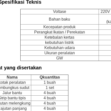
Spesifikasi Teknis
Voltase
220V 
Bahan baku
(k
Kecepatan produk
Perangkat Ikatan / Perekatan
Ketebalan kertas
kebutuhan listrik
Kebutuhan udara
Ukuran peralatan
GW
at yang disertakan
Nama
Q
kuantitas
kotak peralatan
1 buah
mbungkus sudut
1 set
Jalur bantu
4 buah
Strip bantu tipis
4 buah
utan melengkung
4 buah
ajutan panjang
4 buah