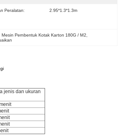
n Peralatan:
2.95*1.3*1.3m
, 
Mesin Pembentuk Kotak Karton 180G / M2
, 
uaikan
gi
a jenis dan ukuran
menit
enit
menit
menit
enit