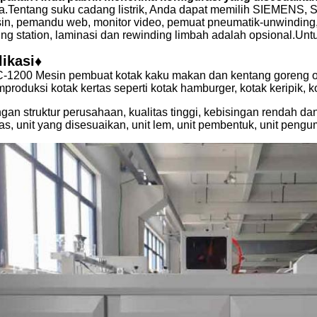
Ya.Tentang suku cadang listrik, Anda dapat memilih SIEMENS, Sc
in, pemandu web, monitor video, pemuat pneumatik-unwinding, unl
ting station, laminasi dan rewinding limbah adalah opsional.Unt
likasi♦
-1200 Mesin pembuat kotak kaku makan dan kentang goreng oto
produksi kotak kertas seperti kotak hamburger, kotak keripik, 
gan struktur perusahaan, kualitas tinggi, kebisingan rendah dan
tas, unit yang disesuaikan, unit lem, unit pembentuk, unit pengu