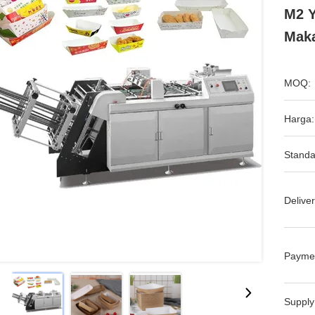
M2 Y
Mak
MOQ:
Harga:
Standa
Deliver
Payme
Supply