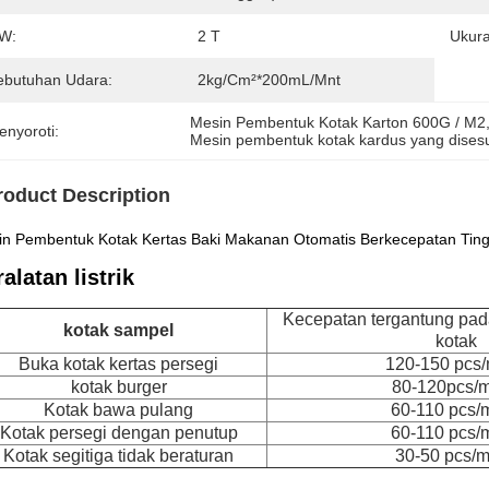
W:
2 T
Ukura
ebutuhan Udara:
2kg/cm²*200mL/mnt
Mesin Pembentuk Kotak Karton 600G / M2
enyoroti:
Mesin pembentuk kotak kardus yang dises
roduct Description
n Pembentuk Kotak Kertas Baki Makanan Otomatis Berkecepatan Ting
alatan listrik
Kecepatan tergantung pad
kotak sampel
kotak
Buka kotak kertas persegi
120-150 pcs/
kotak burger
80-120pcs/m
Kotak bawa pulang
60-110 pcs/
Kotak persegi dengan penutup
60-110 pcs/
Kotak segitiga tidak beraturan
30-50 pcs/m