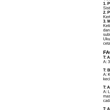
1. 
Sis
2. 
Ker
3. 
Ket
dan
sub
Uku
cet
FA
T: 
A: 
T: 
A: 
keci
T: 
A: 
mas
cad
T: 