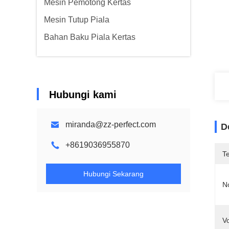
Mesin Pemotong Kertas
Mesin Tutup Piala
Bahan Baku Piala Kertas
Hubungi kami
miranda@zz-perfect.com
D
+8619036955870
T
Hubungi Sekarang
N
Vo