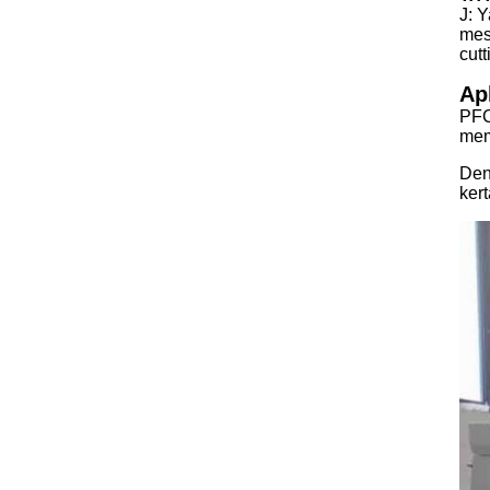
J: 
mes
cut
Ap
PFC
mem
Den
ker