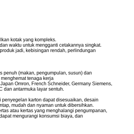
lkan kotak yang kompleks.
dan waktu untuk mengganti cetakannya singkat.
roduk jadi, kebisingan rendah, perlindungan
tis penuh (makan, pengumpulan, susun) dan
menghemat tenaga kerja
rti Japan Omron, French Schneider, Germany Siemens,
C dan antarmuka layar sentuh.
pi penyegelan karton dapat disesuaikan, desain
ntap, mudah dan nyaman untuk dibersihkan.
a kertas atau kertas yang menghalangi pengumpanan,
 dapat mengurangi konsumsi biaya, dan