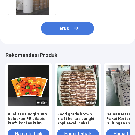
Terus
Rekomendasi Produk
Kualitas tinggi 100%
Food grade brown
Gelas Kertas S
haluskan PE dilapisi
kraft kertas cangkir
Pakai Kertas
kraft kopi es krim
kopi sekali pakai
Gulungan Cokl
cangkir kertas bahan
ramah lingkungan
Bahan Gelas K
baku gulungan grosir
cangkir kertas bahan
Ramah Lingku
Harga terbaik
Harga terbaik
Harga terb