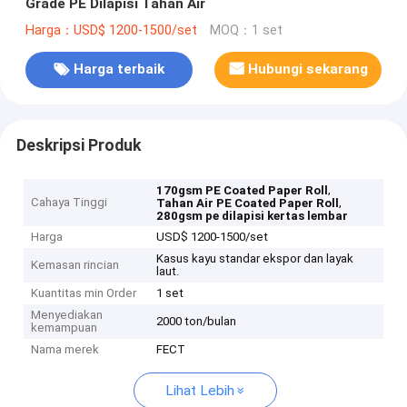
Grade PE Dilapisi Tahan Air
Harga：USD$ 1200-1500/set
MOQ：1 set
Harga terbaik
Hubungi sekarang
Deskripsi Produk
,
170gsm PE Coated Paper Roll
Cahaya Tinggi
,
Tahan Air PE Coated Paper Roll
280gsm pe dilapisi kertas lembar
Harga
USD$ 1200-1500/set
Kasus kayu standar ekspor dan layak
Kemasan rincian
laut.
Kuantitas min Order
1 set
Menyediakan
2000 ton/bulan
kemampuan
Nama merek
FECT
Lihat Lebih