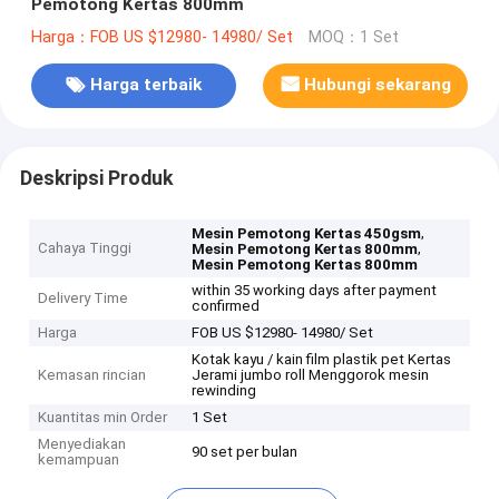
Pemotong Kertas 800mm
Harga：FOB US $12980- 14980/ Set
MOQ：1 Set
Harga terbaik
Hubungi sekarang
Deskripsi Produk
,
Mesin Pemotong Kertas 450gsm
Cahaya Tinggi
,
Mesin Pemotong Kertas 800mm
Mesin Pemotong Kertas 800mm
within 35 working days after payment
Delivery Time
confirmed
Harga
FOB US $12980- 14980/ Set
Kotak kayu / kain film plastik pet Kertas
Kemasan rincian
Jerami jumbo roll Menggorok mesin
rewinding
Kuantitas min Order
1 Set
Menyediakan
90 set per bulan
kemampuan