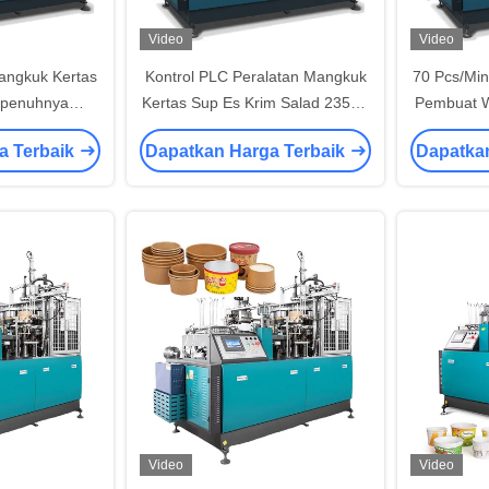
Video
Video
angkuk Kertas
Kontrol PLC Peralatan Mangkuk
70 Pcs/Min
epenuhnya
Kertas Sup Es Krim Salad 2350 *
Pembuat 
esuaikan
1250 * 1900mm
a Terbaik
Dapatkan Harga Terbaik
Dapatka
Video
Video