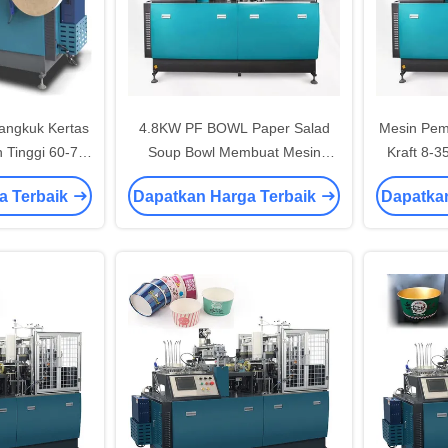
angkuk Kertas
4.8KW PF BOWL Paper Salad
Mesin Pem
 Tinggi 60-70
Soup Bowl Membuat Mesin
Kraft 8-
in
Kecepatan Sedang
a Terbaik
Dapatkan Harga Terbaik
Dapatka