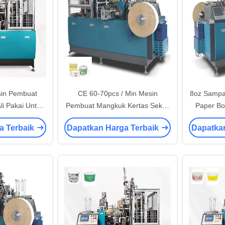
in Pembuat
CE 60-70pcs / Min Mesin
8oz Sampa
li Pakai Untuk
Pembuat Mangkuk Kertas Sekali
Paper Bo
ng Kertas
Pakai 1980KG
Tekan
a Terbaik
Dapatkan Harga Terbaik
Dapatka