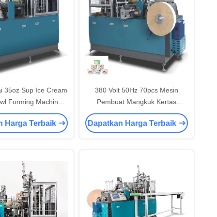
i 35oz Sup Ice Cream
380 Volt 50Hz 70pcs Mesin
wl Forming Machine
Pembuat Mangkuk Kertas
an Udara 0.6Mpa
Kecepatan Untuk Mangkuk Es
n Harga Terbaik
Dapatkan Harga Terbaik
Krim