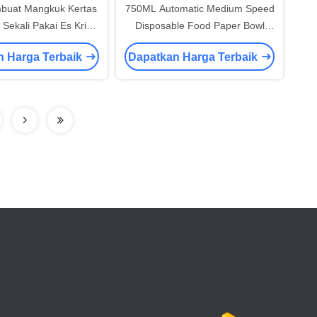
buat Mangkuk Kertas
750ML Automatic Medium Speed
 Sekali Pakai Es Krim
​​​​Disposable Food Paper Bowl
Otomatis
Making Machine Supplier
n Harga Terbaik
Dapatkan Harga Terbaik