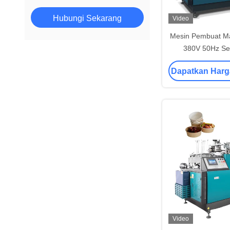
Hubungi Sekarang
Video
Mesin Pembuat M
380V 50Hz S
Otomatis Dis
Dapatkan Harg
Video