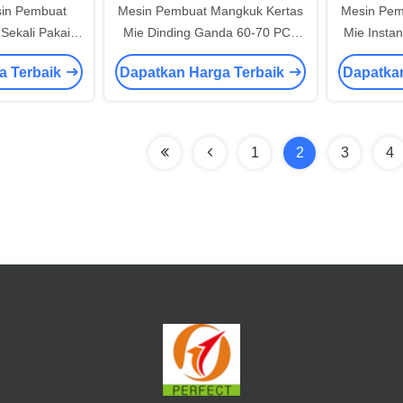
sin Pembuat
Mesin Pembuat Mangkuk Kertas
Mesin Pem
Sekali Pakai
Mie Dinding Ganda 60-70 PCS
Mie Instan
t Ultrasonik
PER MIN
a Terbaik
Dapatkan Harga Terbaik
Dapatka
1
2
3
4